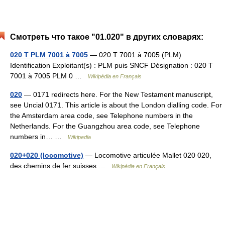
Смотреть что такое "01.020" в других словарях:
020 T PLM 7001 à 7005
— 020 T 7001 à 7005 (PLM)
Identification Exploitant(s) : PLM puis SNCF Désignation : 020 T
7001 à 7005 PLM 0 …
Wikipédia en Français
020
— 0171 redirects here. For the New Testament manuscript,
see Uncial 0171. This article is about the London dialling code. For
the Amsterdam area code, see Telephone numbers in the
Netherlands. For the Guangzhou area code, see Telephone
numbers in… …
Wikipedia
020+020 (locomotive)
— Locomotive articulée Mallet 020 020,
des chemins de fer suisses …
Wikipédia en Français