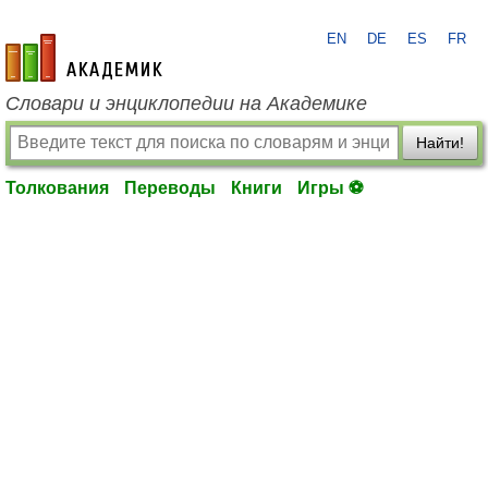
EN
DE
ES
FR
academic.ru
Словари и энциклопедии на Академике
Найти!
Толкования
Переводы
Книги
Игры ⚽